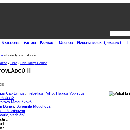
K
ategorie
A
utoři
Kontakt
O
bchod
N
ákupní košík
(prázdný)
H
na
> Portréty světovládců II
 knize
•
Cena
•
Další knihy z edice
ovládců II
ce
lius Capitolinus
,
Trebellius Pollio
,
Flavius Vopiscus
rákúský
atava Matoušková
n Burian
,
Bohumila Mouchová
tická knihovna
storie
,
vzdělání
ština
vní
82