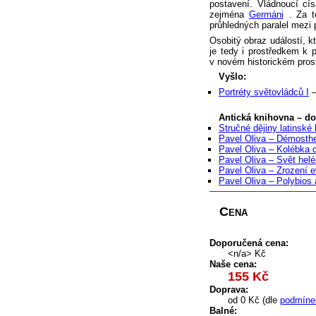
postavení. Vládnoucí cís
zejména
Germáni
. Za t
průhledných paralel mezi
Osobitý obraz událostí, kt
je tedy i prostředkem k 
v novém historickém prost
Vyšlo:
Portréty světovládců I
Antická knihovna – d
Stručné dějiny latinské 
Pavel Oliva – Démosth
Pavel Oliva – Kolébka 
Pavel Oliva – Svět hel
Pavel Oliva – Zrození e
Pavel Oliva – Polybios 
Cena
Doporučená cena:
<n/a> Kč
Naše cena:
155 Kč
Doprava:
od 0 Kč (dle
podmíne
Balné: