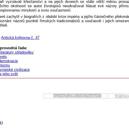
aři vyznávali křesťanství a na jejich dvorech se stále větší měrou prosaz
ěchto okolností se autor životopisů neodvažoval hlásat své názory přímo
 popisovanou minulostí a svou současností.
eré zachytil v biografiích z období krize impéria a jejího částečného překonán
poznání názorů pozdně římských tradicionalistů a současně i jejich omeze
ředí.
–
Antická knihovna č. 47
oprovodná řada:
literatury středověku
enés
demokracie
énismu
vropské civilizace
a jeho svět
k
)