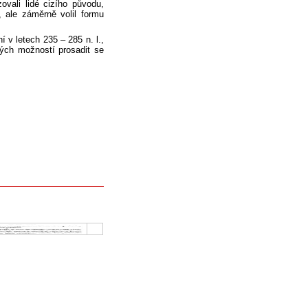
ovali lidé cizího původu,
, ale záměrně volil formu
í v letech 235 – 285 n. l.,
ných možností prosadit se