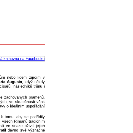
kům nebo lidem žijícím v
oria Augusta
, když někdy
císařů, následníků trůnu i
 ze zachovaných pramenů.
vých, ve skutečnosti však
vy o ideálním uspořádání
k tomu, aby se podřídily
t všech Římanů tradičním
i ve snaze oživit jejich
ratil dávno své význačné