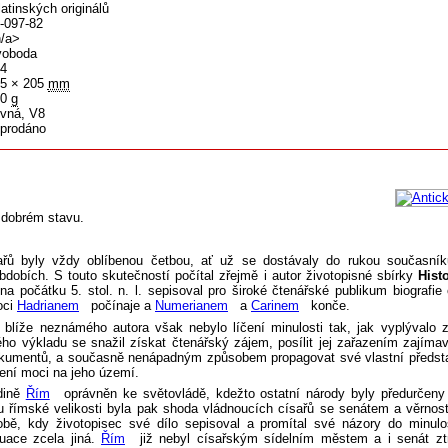
latinských originálů
-097-82
/a>
voboda
4
5 × 205
mm
00
g
vná, V8
prodáno
v dobrém stavu.
ařů byly vždy oblíbenou četbou, ať už se dostávaly do rukou současní
bdobích. S touto skutečností počítal zřejmě i autor životopisné sbírky
Hist
na počátku 5. stol. n. l. sepisoval pro široké čtenářské publikum biografie 
oci
Hadrianem
počínaje a
Numerianem
a
Carinem
konče.
blíže neznámého autora však nebylo líčení minulosti tak, jak vyplývalo
kého výkladu se snažil získat čtenářský zájem, posílit jej zařazením zajíma
umentů, a současně nenápadným způsobem propagovat své vlastní předsta
lení moci na jeho území.
edině
Řím
oprávněn ke světovládě, kdežto ostatní národy byly předurčeny 
u římské velikosti byla pak shoda vládnoucích císařů se senátem a věrnos
ě, kdy životopisec své dílo sepisoval a promítal své názory do minulost
tuace zcela jiná.
Řím
již nebyl císařským sídelním městem a i senát zt