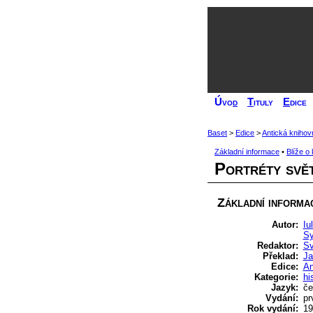
Úvo
d
T
ituly
E
dice
Baset
>
Edice
>
Antická knihov
Základní informace
•
Blíže o
Portréty svět
Základní informa
Autor:
Iu
Sy
Redaktor:
Sv
Překlad:
Ja
Edice:
An
Kategorie:
hi
Jazyk:
če
Vydání:
pr
Rok vydání:
19