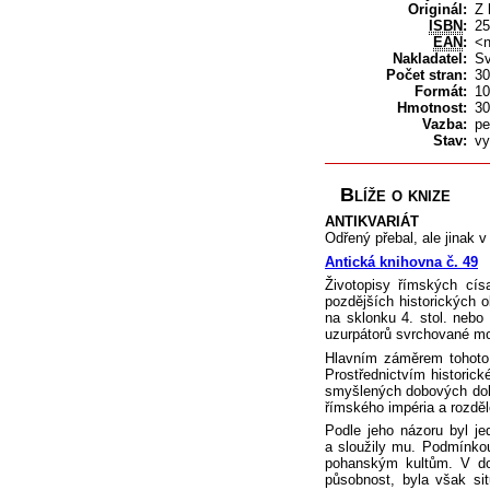
Originál:
Z 
ISBN
:
25
EAN
:
<n
Nakladatel:
S
Počet stran:
30
Formát:
10
Hmotnost:
3
Vazba:
pe
Stav:
vy
Blíže o knize
ANTIKVARIÁT
Odřený přebal, ale jinak 
Antická knihovna č. 49
Životopisy římských cís
pozdějších historických o
na sklonku 4. stol. nebo 
uzurpátorů svrchované m
Hlavním záměrem tohoto 
Prostřednictvím historic
smyšlených dobových dok
římského impéria a rozdě
Podle jeho názoru byl j
a sloužily mu. Podmínko
pohanským kultům. V dob
působnost, byla však si