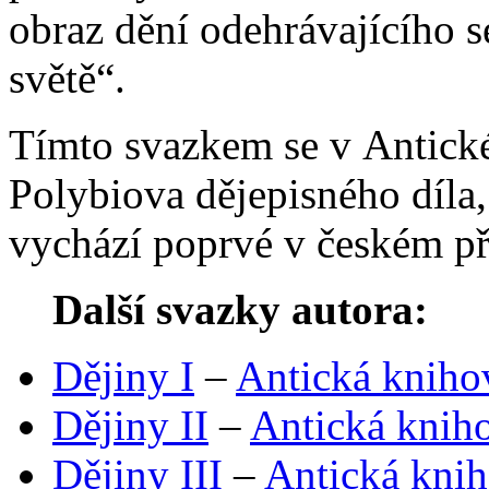
obraz dění odehrávajícího
světě“.
Tímto svazkem se v Antick
Polybiova dějepisného díla,
vychází poprvé v českém př
Další svazky autora:
Dějiny I
–
Antická kniho
Dějiny II
–
Antická kniho
Dějiny III
–
Antická knih