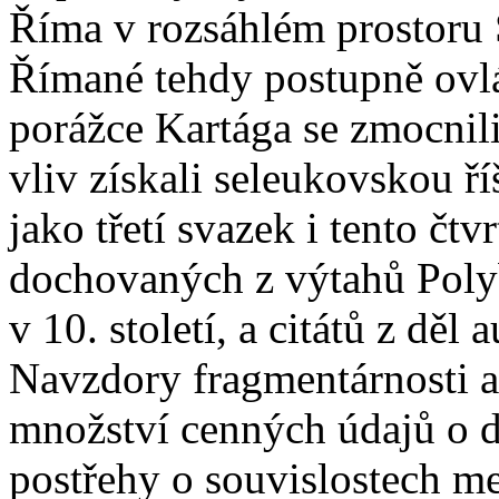
Říma v rozsáhlém prostoru 
Římané tehdy postupně ovl
porážce Kartága se zmocnil
vliv získali seleukovskou ř
jako třetí svazek i tento čtv
dochovaných z výtahů Polyb
v 10. století, a citátů z děl a
Navzdory fragmentárnosti a
množství cenných údajů o 
postřehy o souvislostech mez