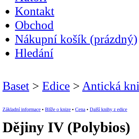
Kontakt
O
bchod
N
ákupní košík
(prázdný)
H
ledání
Baset
>
Edice
>
Antická kn
Základní informace
•
Blíže o knize
•
Cena
•
Další knihy z edice
Dějiny IV (Polybios)