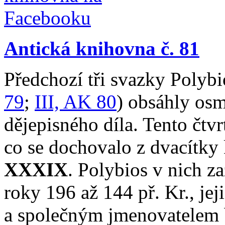
Antická knihovna č. 81
Předchozí tři svazky Poly
79
;
III, AK 80
) obsáhly osm
dějepisného díla. Tento čtvr
co se dochovalo z dvacítky 
XXXIX
. Polybios v nich z
roky 196 až 144 př. Kr., j
a společným jmenovatelem