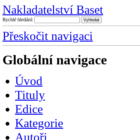
Nakladatelství Baset
Rychlé hledání:
Přeskočit navigaci
Globální navigace
Úvo
d
T
ituly
E
dice
K
ategorie
A
utoři