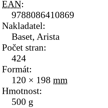
EAN
:
9788086410869
Nakladatel:
Baset, Arista
Počet stran:
424
Formát:
120 × 198
mm
Hmotnost:
500
g