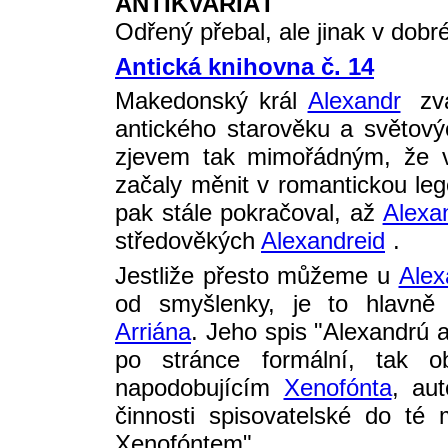
ANTIKVARIÁT
Odřený přebal, ale jinak v dobr
Antická knihovna č. 14
Makedonský král
Alexandr
zva
antického starověku a světový
zjevem tak mimořádným, že v
začaly měnit v romantickou leg
pak stále pokračoval, až
Alexa
středověkých
Alexandreid
.
Jestliže přesto můžeme u
Alex
od smyšlenky, je to hlavně
Arriána
. Jeho spis "Alexandrú a
po stránce formální, tak o
napodobujícím
Xenofónta
, au
činnosti spisovatelské do té
Xenofóntem".