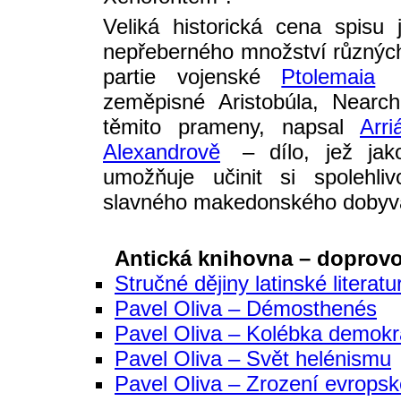
Veliká historická cena spis
nepřeberného množství různých 
partie vojenské
Ptolemaia
(
zeměpisné Aristobúla, Near
těmito prameny, napsal
Arri
Alexandrově
– dílo, jež jak
umožňuje učinit si spolehli
slavného makedonského dobyva
Antická knihovna – doprov
Stručné dějiny latinské literat
Pavel Oliva – Démosthenés
Pavel Oliva – Kolébka demokr
Pavel Oliva – Svět helénismu
Pavel Oliva – Zrození evropské