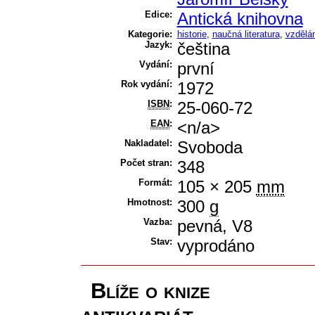
Edice:
Antická knihovna
Kategorie:
historie
,
naučná literatura
,
vzdělá
Jazyk:
čeština
Vydání:
první
Rok vydání:
1972
ISBN
:
25-060-72
EAN
:
<n/a>
Nakladatel:
Svoboda
Počet stran:
348
Formát:
105 × 205
mm
Hmotnost:
300
g
Vazba:
pevná, V8
Stav:
vyprodáno
Blíže o knize