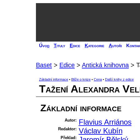
Úvo
d
T
ituly
E
dice
K
ategorie
A
utoři
Kontak
Baset
>
Edice
>
Antická knihovna
> T
Základní informace
•
Blíže o knize
•
Cena
•
Další knihy z edice
Tažení Alexandra Vel
Základní informace
Autor:
Flavius Arriános
Redaktor:
Václav Kubín
Překlad:
Jaromír Bělský