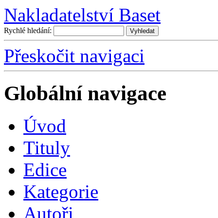
Nakladatelství Baset
Rychlé hledání:
Přeskočit navigaci
Globální navigace
Úvo
d
T
ituly
E
dice
K
ategorie
A
utoři