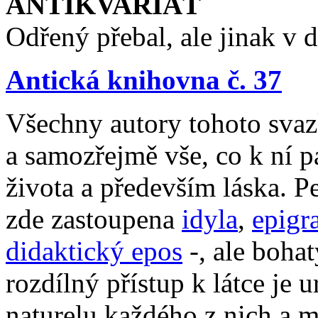
ANTIKVARIÁT
Odřený přebal, ale jinak v 
Antická knihovna č. 37
Všechny autory tohoto svazk
a samozřejmě vše, co k ní pa
života a především láska. Pe
zde zastoupena
idyla
,
epigr
didaktický epos
-, ale bohat
rozdílný přístup k látce je
naturelu každého z nich a 