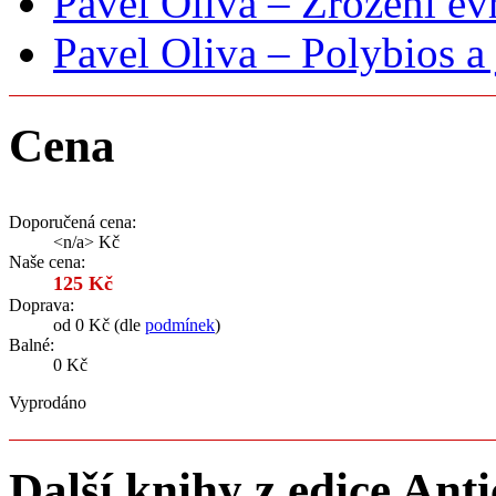
Pavel Oliva – Zrození ev
Pavel Oliva – Polybios a 
Cena
Doporučená cena:
<n/a> Kč
Naše cena:
125 Kč
Doprava:
od 0 Kč (dle
podmínek
)
Balné:
0 Kč
Vyprodáno
Další knihy z edice Ant