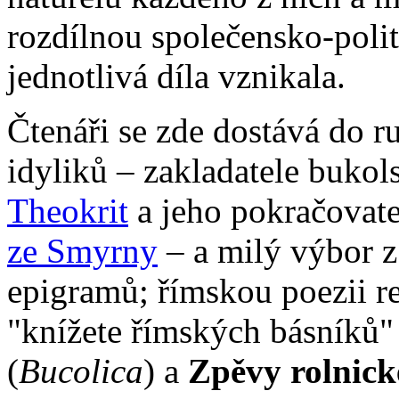
rozdílnou společensko-politi
jednotlivá díla vznikala.
Čtenáři se zde dostává do r
idyliků – zakladatele bukol
Theokrit
a jeho pokračovat
ze Smyrny
– a milý výbor z 
epigramů; římskou poezii re
"knížete římských básníků
(
Bucolica
) a
Zpěvy rolnick