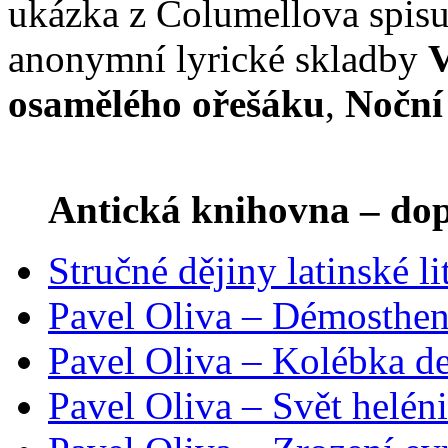
ukázka z Columellova spis
anonymní lyrické skladby
V
osamělého ořešáku
,
Noční
Antická knihovna – do
Stručné dějiny latinské l
Pavel Oliva – Démosthen
Pavel Oliva – Kolébka d
Pavel Oliva – Svět helén