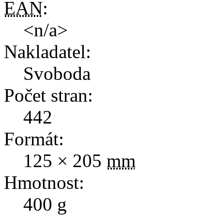
EAN
:
<n/a>
Nakladatel:
Svoboda
Počet stran:
442
Formát:
125 × 205
mm
Hmotnost:
400
g