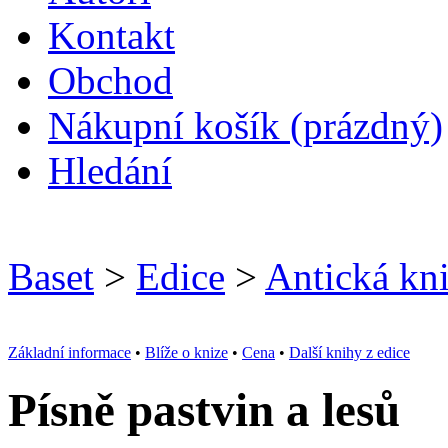
Kontakt
O
bchod
N
ákupní košík
(prázdný)
H
ledání
Baset
>
Edice
>
Antická kn
Základní informace
•
Blíže o knize
•
Cena
•
Další knihy z edice
Písně pastvin a lesů