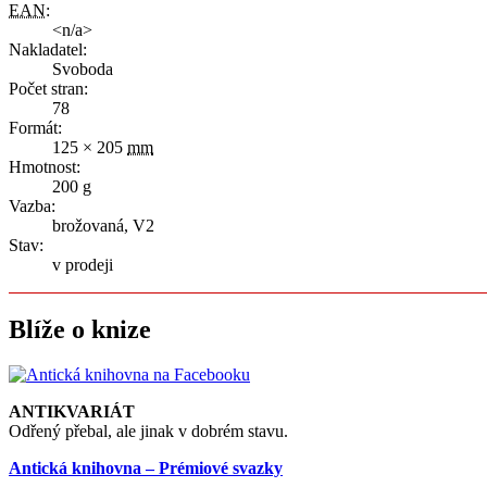
EAN
:
<n/a>
Nakladatel:
Svoboda
Počet stran:
78
Formát:
125 × 205
mm
Hmotnost:
200
g
Vazba:
brožovaná, V2
Stav:
v prodeji
Blíže o knize
ANTIKVARIÁT
Odřený přebal, ale jinak v dobrém stavu.
Antická knihovna – Prémiové svazky