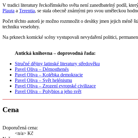
V tradici literatury řeckořímského světa není zanedbatelný podíl, kt
Plauta
a
Terentia
, se stala obecně známými pro svou uměleckou hodnot
Počet těchto autorů je možno rozmnožit o desítky jmen jejich méně štá
techniku veselohry.
Na prknech komické scény vystupovali nevydaření politici, permanentn
Antická knihovna – doprovodná řada:
Stručné dějiny latinské literatury středověku
Pavel Oliva – Démosthenés
Pavel Oliva – Kolébka demokracie
Pavel Oliva – Svět helénismu
Pavel Oliva – Zrození evropské civilizace
Pavel Oliva – Polybios a jeho svět
Cena
Doporučená cena:
<n/a> Kč