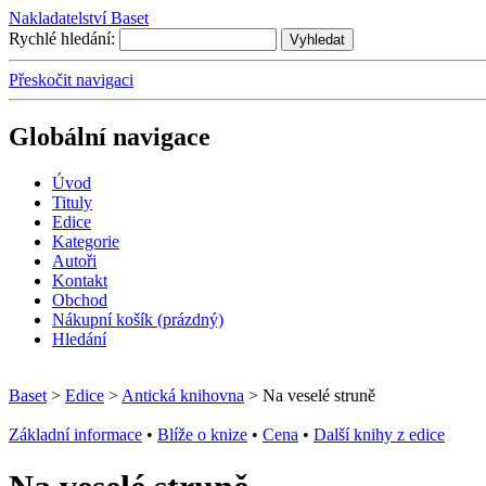
Nakladatelství Baset
Rychlé hledání:
Přeskočit navigaci
Globální navigace
Úvo
d
T
ituly
E
dice
K
ategorie
A
utoři
Kontakt
O
bchod
N
ákupní košík
(prázdný)
H
ledání
Baset
>
Edice
>
Antická knihovna
> Na veselé struně
Základní informace
•
Blíže o knize
•
Cena
•
Další knihy z edice