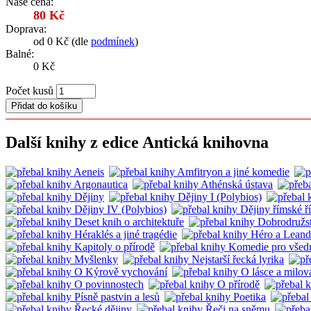
Naše cena:
80 Kč
Doprava:
od 0 Kč (dle
podmínek
)
Balné:
0 Kč
Počet kusů
Další knihy z edice Antická knihovna