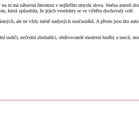
erý na ní má zábavná literatura v nejširším smyslu slova. Jména autorů 
u, která způsobila, že jejich veselohry se ve výběru dochovaly celé.
stných, ale ne vždy méně nadyných současníků. A přesto jsou tito autoř
í sudiči, nečestní zbohatlíci, obdivovatelé moderní hudby a tanců, sto