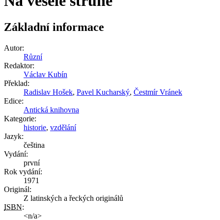
Na veselé struně
Základní informace
Autor:
Různí
Redaktor:
Václav Kubín
Překlad:
Radislav Hošek
,
Pavel Kucharský
,
Čestmír Vránek
Edice:
Antická knihovna
Kategorie:
historie
,
vzdělání
Jazyk:
čeština
Vydání:
první
Rok vydání:
1971
Originál:
Z latinských a řeckých originálů
ISBN
:
<n/a>