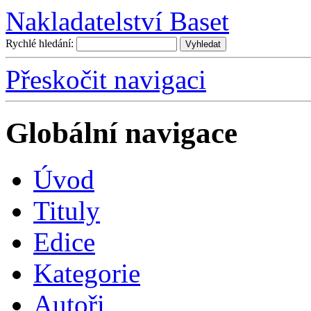
Nakladatelství Baset
Rychlé hledání:
Přeskočit navigaci
Globální navigace
Úvo
d
T
ituly
E
dice
K
ategorie
A
utoři