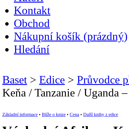
Kontakt
O
bchod
N
ákupní košík
(prázdný)
H
ledání
Baset
>
Edice
>
Průvodce p
Keňa / Tanzanie / Uganda –
Základní informace
•
Blíže o knize
•
Cena
•
Další knihy z edice