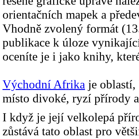
řešené grafické úpravě nale
orientačních mapek a předev
Vhodně zvolený formát (13
publikace k úloze vynikajíc
oceníte je i jako knihy, kte
Východní Afrika
je oblastí,
místo divoké, ryzí přírody a
I když je její velkolepá pří
zůstává tato oblast pro vět