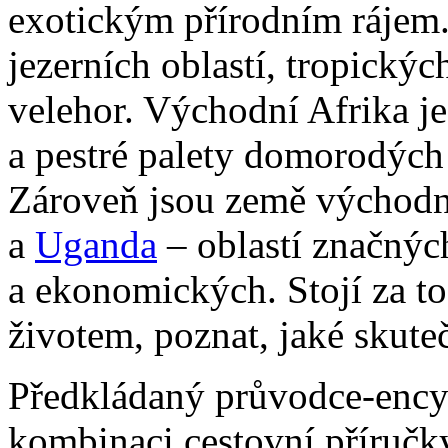
exotickým přírodním rájem.
jezerních oblastí, tropickýc
velehor. Východní Afrika j
a pestré palety domorodých 
Zároveň jsou země východn
a
Uganda
– oblastí značných
a ekonomických. Stojí za to 
životem, poznat, jaké skuteč
Předkládaný průvodce-ency
kombinaci cestovní příručky