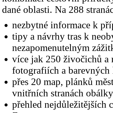
dané oblasti. Na 288 straná
nezbytné informace k pří
tipy a návrhy tras k ne
nezapomenutelným záži
více jak 250 živočichů a 
fotografiích a barevných
přes 20 map, plánků měst
vnitřních stranách obálk
přehled nejdůležitějších 