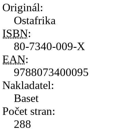
Originál:
Ostafrika
ISBN
:
80-7340-009-X
EAN
:
9788073400095
Nakladatel:
Baset
Počet stran:
288