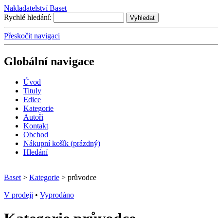
Nakladatelství Baset
Rychlé hledání:
Přeskočit navigaci
Globální navigace
Úvo
d
T
ituly
E
dice
K
ategorie
A
utoři
Kontakt
O
bchod
N
ákupní košík
(prázdný)
H
ledání
Baset
>
Kategorie
> průvodce
V prodeji
•
Vyprodáno