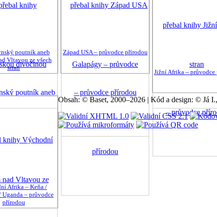
ýnský poutník aneb
Západ USA – průvodce přírodou
d Vltavou ze všech
stran
Jižní Afrika – průvodce
Obsah: © Baset, 2000–2026 | Kód a design: © Já I
í Afrika – Keňa /
/ Uganda – průvodce
přírodou