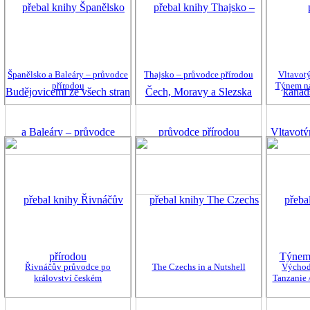
Španělsko a Baleáry – průvodce
Thajsko – průvodce přírodou
Vltavot
přírodou
Týnem na
Řivnáčův průvodce po
The Czechs in a Nutshell
Východn
království českém
Tanzanie 