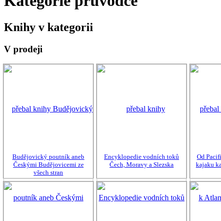
Kategorie průvodce
Knihy v kategorii
V prodeji
Budějovický poutník aneb
Encyklopedie vodních toků
Od Pacif
Českými Budějovicemi ze
Čech, Moravy a Slezska
kajaku k
všech stran