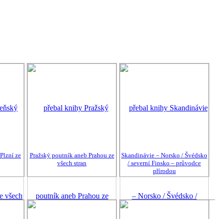
Plzní ze
Pražský poutník aneb Prahou ze
Skandinávie – Norsko / Švédsko
všech stran
/ severní Finsko – průvodce
přírodou