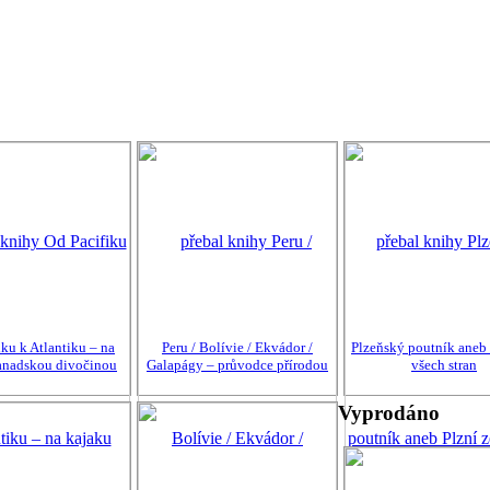
iku k Atlantiku – na
Peru / Bolívie / Ekvádor /
Plzeňský poutník aneb 
anadskou divočinou
Galapágy – průvodce přírodou
všech stran
Vyprodáno