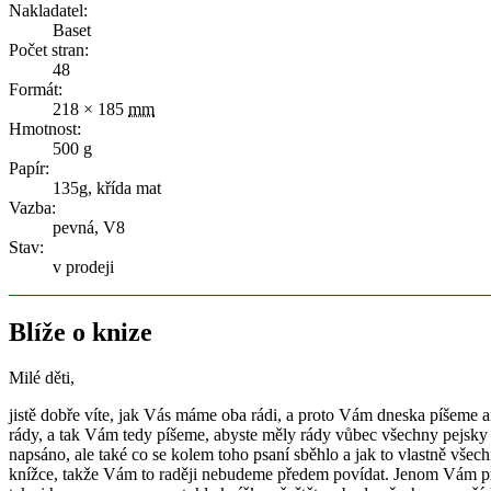
Nakladatel:
Baset
Počet stran:
48
Formát:
218 × 185
mm
Hmotnost:
500
g
Papír:
135g, křída mat
Vazba:
pevná, V8
Stav:
v prodeji
Blíže o knize
Milé děti,
jistě dobře víte, jak Vás máme oba rádi, a proto Vám dneska píšeme an
rády, a tak Vám tedy píšeme, abyste měly rády vůbec všechny pejsky 
napsáno, ale také co se kolem toho psaní sběhlo a jak to vlastně všech
knížce, takže Vám to raději nebudeme předem povídat. Jenom Vám proz