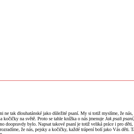
i ne tak dlouhatánské jako důležité psaní. My si totiž myslíme, že nás,
a kočičky na světě. Proto se tahle knížka o nás jmenuje
Jak psali psaní
no doopravdy bylo. Napsat takové psaní je totiž veliká práce i pro děti
radíme, že nás, pejsky a kočičky, každé trápení bolí jako Vás děti. 