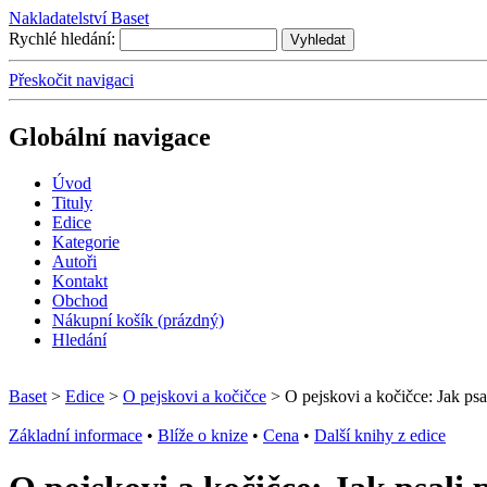
Nakladatelství Baset
Rychlé hledání:
Přeskočit navigaci
Globální navigace
Úvo
d
T
ituly
E
dice
K
ategorie
A
utoři
Kontakt
O
bchod
N
ákupní košík
(prázdný)
H
ledání
Baset
>
Edice
>
O pejskovi a kočičce
> O pejskovi a kočičce: Jak psa
Základní informace
•
Blíže o knize
•
Cena
•
Další knihy z edice