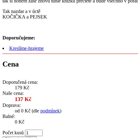
tak si honem zase znovu tuhle knížku přečtěte a bude všechno v pořá
Tak nazdar a v úctě
KOČIČKA a PEJSEK
Doporučujeme:
Kreslíme-hrajeme
Cena
Doporučená cena:
179 Kč
Naše cena:
137 Kč
Doprava:
od 0 Kč (dle
podmínek
)
Balné:
0 Kč
Počet kusů