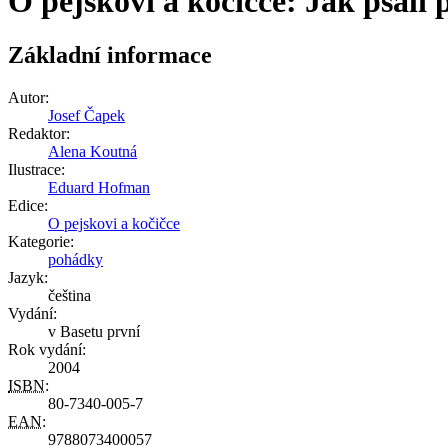
O pejskovi a kočičce: Jak psali 
Základní informace
Autor:
Josef Čapek
Redaktor:
Alena Koutná
Ilustrace:
Eduard Hofman
Edice:
O pejskovi a kočičce
Kategorie:
pohádky
Jazyk:
čeština
Vydání:
v Basetu první
Rok vydání:
2004
ISBN
:
80-7340-005-7
EAN
:
9788073400057