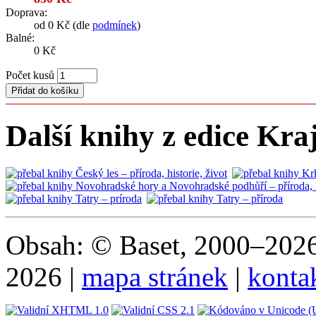
Doprava:
od 0 Kč (dle
podmínek
)
Balné:
0 Kč
Počet kusů
Další knihy z edice Kraj
Obsah: © Baset, 2000–2026 
2026 |
mapa stránek
|
konta