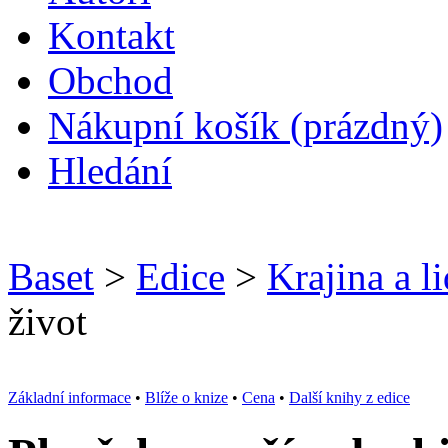
Kontakt
O
bchod
N
ákupní košík
(prázdný)
H
ledání
Baset
>
Edice
>
Krajina a l
život
Základní informace
•
Blíže o knize
•
Cena
•
Další knihy z edice