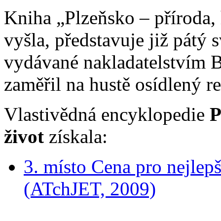
Kniha „Plzeňsko – příroda, h
vyšla, představuje již pátý
vydávané nakladatelstvím Ba
zaměřil na hustě osídlený r
Vlastivědná encyklopedie
P
život
získala:
3. místo Cena pro nejlep
(ATchJET, 2009)