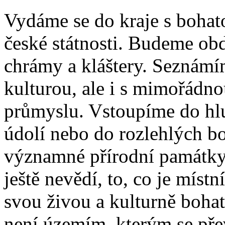
Vydáme se do kraje s bohato
české státnosti. Budeme obd
chrámy a kláštery. Seznámí
kulturou, ale i s mimořádno
průmyslu. Vstoupíme do hl
údolí nebo do rozlehlých b
významné přírodní památky. 
ještě nevědí, to, co je míst
svou živou a kulturně bohat
není územím, kterým se přev