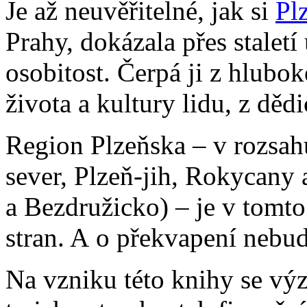
Je až neuvěřitelné, jak si
Pl
Prahy, dokázala přes staletí
osobitost. Čerpá ji z hlubok
života a kultury lidu, z dě
Region Plzeňska – v rozsah
sever, Plzeň-jih, Rokycany 
a Bezdružicko) – je v tomt
stran. A o překvapení neb
Na vzniku této knihy se vý