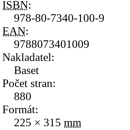
ISBN
:
978-80-7340-100-9
EAN
:
9788073401009
Nakladatel:
Baset
Počet stran:
880
Formát:
225 × 315
mm