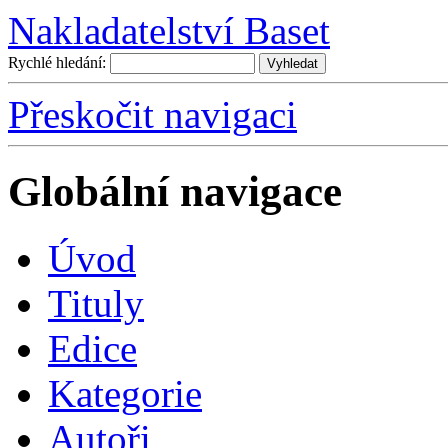
Nakladatelství Baset
Rychlé hledání:
Přeskočit navigaci
Globální navigace
Úvo
d
T
ituly
E
dice
K
ategorie
A
utoři