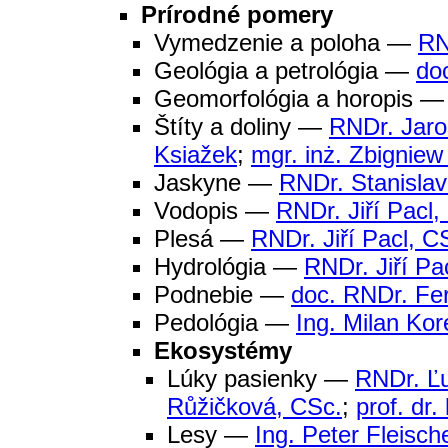
Prírodné pomery
Vymedzenie a poloha —
RN
Geológia a petrológia —
do
Geomorfológia a horopis 
Štíty a doliny —
RNDr. Jaro
Ksiažek
;
mgr. inż. Zbigniew
Jaskyne —
RNDr. Stanislav
Vodopis —
RNDr. Jiří Pacl,
Plesá —
RNDr. Jiří Pacl, C
Hydrológia —
RNDr. Jiří Pa
Podnebie —
doc. RNDr. Fe
Pedológia —
Ing. Milan Ko
Ekosystémy
Lúky pasienky —
RNDr. Ľ
Růžičková, CSc.
;
prof. dr
Lesy —
Ing. Peter Fleisch