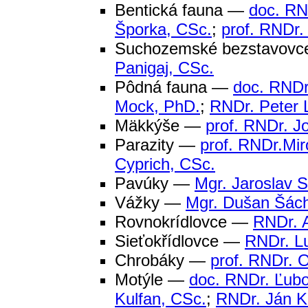
Bentická fauna —
doc. RN
Šporka, CSc.
;
prof. RNDr.
Suchozemské bezstavovc
Panigaj, CSc.
Pôdná fauna —
doc. RNDr
Mock, PhD.
;
RNDr. Peter 
Mäkkýše —
prof. RNDr. J
Parazity —
prof. RNDr.Mir
Cyprich, CSc.
Pavúky —
Mgr. Jaroslav 
Vážky —
Mgr. Dušan Šác
Rovnokrídlovce —
RNDr. A
Sieťokřídlovce —
RNDr. Lu
Chrobáky —
prof. RNDr. 
Motýle —
doc. RNDr. Ľubo
Kulfan, CSc.
;
RNDr. Ján K