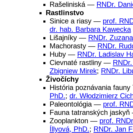
Rašeliniská —
RNDr. Danie
Rastlinstvo
Sinice a riasy —
prof. RND
dr. hab. Barbara Kawecka
Lišajníky —
RNDr. Zuzana
Machorasty —
RNDr. Rudo
Huby —
RNDr. Ladislav H
Cievnaté rastliny —
RNDr.
Zbigniew Mirek
;
RNDr. Lib
Živočíchy
História poznávania fauny
PhD.
;
dr. Włodzimierz Cic
Paleontológia —
prof. RND
Fauna tatranských jasky
Zooplankton —
prof. RNDr
Íllyová, PhD.
;
RNDr. Jan F