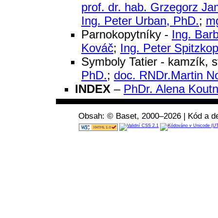
prof. dr. hab. Grzegorz J
Ing. Peter Urban, PhD.
;
mg
Parnokopytníky -
Ing. Bar
Kováč
;
Ing. Peter Spitzkop
Symboly Tatier - kamzík, 
PhD.
;
doc. RNDr.Martin N
INDEX
–
PhDr. Alena Kout
Obsah: © Baset, 2000–2026 | Kód a de