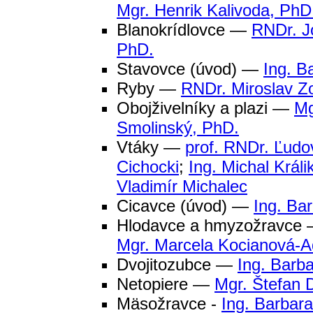
Mgr. Henrik Kalivoda, PhD
Blanokrídlovce —
RNDr. J
PhD.
Stavovce (úvod) —
Ing. B
Ryby —
RNDr. Miroslav Z
Obojživelníky a plazi —
Mg
Smolinský, PhD.
Vtáky —
prof. RNDr. Ľudo
Cichocki
;
Ing. Michal Králi
Vladimír Michalec
Cicavce (úvod) —
Ing. Ba
Hlodavce a hmyzožravce
Mgr. Marcela Kocianová-
Dvojitozubce —
Ing. Barb
Netopiere —
Mgr. Štefan 
Mäsožravce -
Ing. Barbar