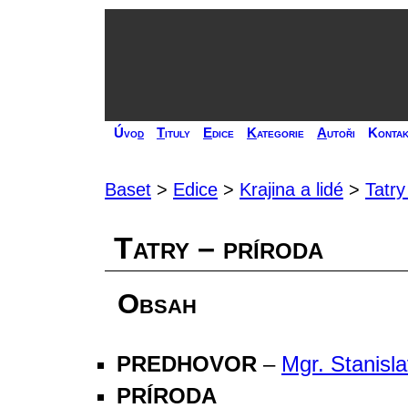
Úvo
d
T
ituly
E
dice
K
ategorie
A
utoři
Kontak
Baset
>
Edice
>
Krajina a lidé
>
Tatry
Tatry – príroda
Obsah
PREDHOVOR
–
Mgr. Stanisl
PRÍRODA