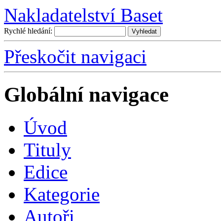
Nakladatelství Baset
Rychlé hledání:
Přeskočit navigaci
Globální navigace
Úvo
d
T
ituly
E
dice
K
ategorie
A
utoři