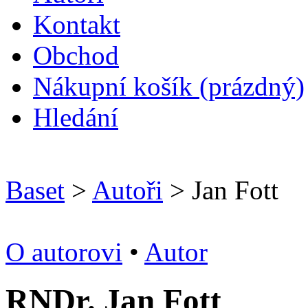
Kontakt
O
bchod
N
ákupní košík
(prázdný)
H
ledání
Baset
>
Autoři
> Jan Fott
O autorovi
•
Autor
RNDr. Jan Fott