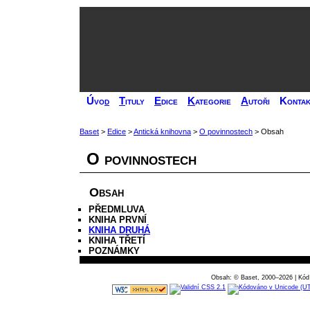
Úvo
d
T
ituly
E
dice
K
ategorie
A
utoři
Kontak
Baset
>
Edice
>
Antická knihovna
>
O povinnostech
> Obsah
O povinnostech
Obsah
PŘEDMLUVA
KNIHA PRVNÍ
KNIHA DRUHÁ
KNIHA TŘETÍ
POZNÁMKY
Obsah: © Baset, 2000–2026 | Kód 