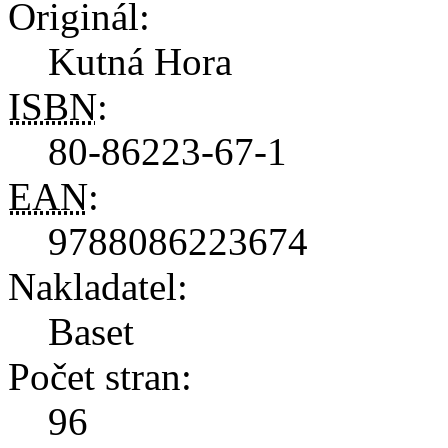
Originál:
Kutná Hora
ISBN
:
80-86223-67-1
EAN
:
9788086223674
Nakladatel:
Baset
Počet stran:
96