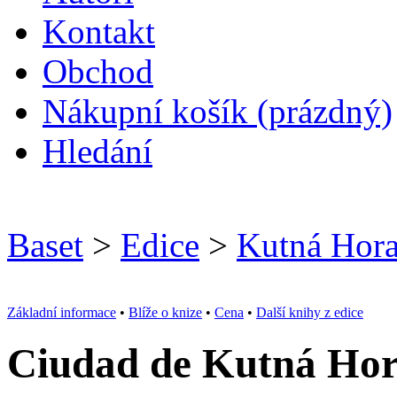
Kontakt
O
bchod
N
ákupní košík
(prázdný)
H
ledání
Baset
>
Edice
>
Kutná Hor
Základní informace
•
Blíže o knize
•
Cena
•
Další knihy z edice
Ciudad de Kutná Ho