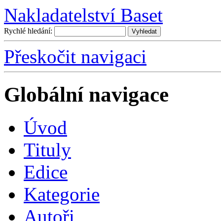
Nakladatelství Baset
Rychlé hledání:
Přeskočit navigaci
Globální navigace
Úvo
d
T
ituly
E
dice
K
ategorie
A
utoři