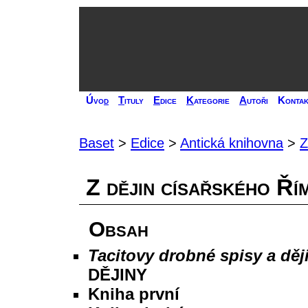
Úvo
d
T
ituly
E
dice
K
ategorie
A
utoři
Kontak
Baset
>
Edice
>
Antická knihovna
>
Z
Z dějin císařského Ří
Obsah
Tacitovy drobné spisy a dě
DĚJINY
Kniha první