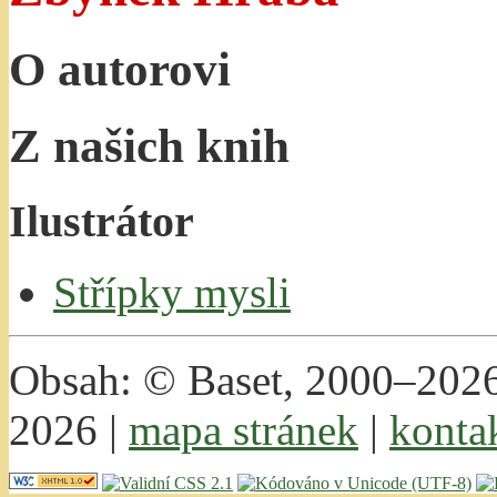
O autorovi
Z našich knih
Ilustrátor
Střípky mysli
Obsah: © Baset, 2000–2026 
2026 |
mapa stránek
|
konta