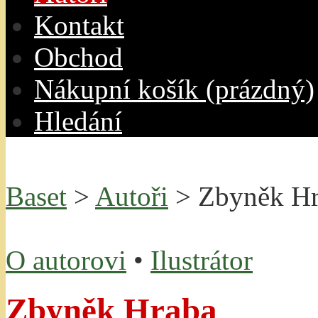
Kontakt
O
bchod
N
ákupní košík
(prázdný)
H
ledání
Baset
>
Autoři
> Zbyněk Hr
O autorovi
•
Ilustrátor
Zbyněk Hraba