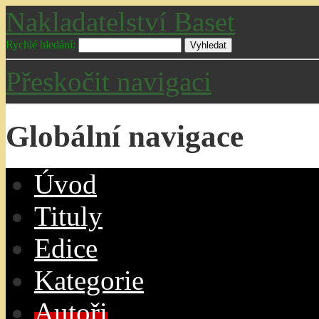
Nakladatelství Baset
Rychlé hledání:
Přeskočit navigaci
Globální navigace
Úvo
d
T
ituly
E
dice
K
ategorie
A
utoři