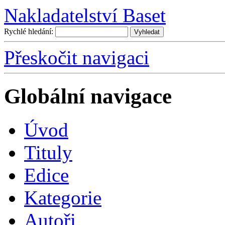
Nakladatelství Baset
Rychlé hledání:
Přeskočit navigaci
Globální navigace
Úvo
d
T
ituly
E
dice
K
ategorie
A
utoři