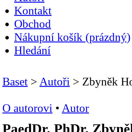
Kontakt
O
bchod
N
ákupní košík
(prázdný)
H
ledání
Baset
>
Autoři
> Zbyněk H
O autorovi
•
Autor
PaedDr. PhDr. Zbyně