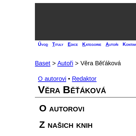
Úvo
d
T
ituly
E
dice
K
ategorie
A
utoři
Kontak
Baset
>
Autoři
> Věra Běťáková
O autorovi
•
Redaktor
Věra Běťáková
O autorovi
Z našich knih