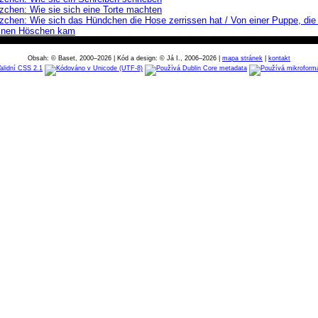
chen: Wie sie sich eine Torte machten
hen: Wie sich das Hündchen die Hose zerrissen hat / Von einer Puppe, die 
einen Höschen kam
Obsah: © Baset, 2000–2026 | Kód a design: © Já I., 2006–2026 |
mapa stránek
|
kontakt