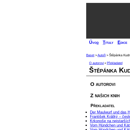
Úvo
d
T
ituly
E
dice
Baset
>
Autoři
> Štěpánka Kud
O autorovi
•
Překladatel
Štěpánka Ku
O autorovi
Z našich knih
Překladatel
Der Maulwurf und das 
František Krátký – česk
Krkonoše na nejstarších
Vom Hündchen und Kätz
Vom Hündchen und Kätz