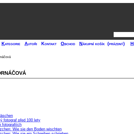
K
ategorie
A
utoři
Kontakt
O
bchod
N
ákupní košík
(prázdný)
H
rnáčová
drnáčová
Häschen
ý fotograf před 100 lety
 fotografiích
chen: Wie sie den Boden wischten
chen: Wie sie ein Schreiben schrieben