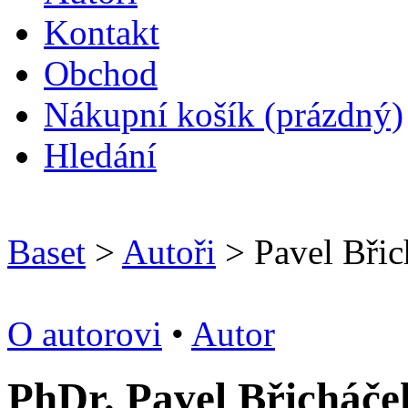
Kontakt
O
bchod
N
ákupní košík
(prázdný)
H
ledání
Baset
>
Autoři
> Pavel Břic
O autorovi
•
Autor
PhDr. Pavel Břicháče