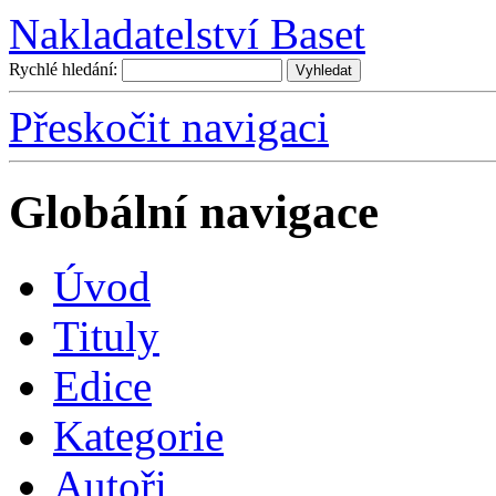
Nakladatelství Baset
Rychlé hledání:
Přeskočit navigaci
Globální navigace
Úvo
d
T
ituly
E
dice
K
ategorie
A
utoři