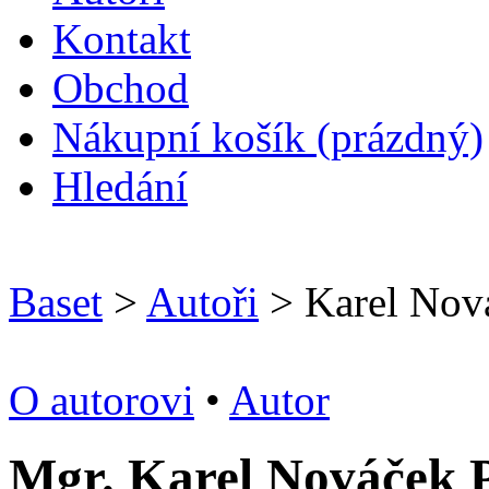
Kontakt
O
bchod
N
ákupní košík
(prázdný)
H
ledání
Baset
>
Autoři
> Karel Nov
O autorovi
•
Autor
Mgr. Karel Nováček 