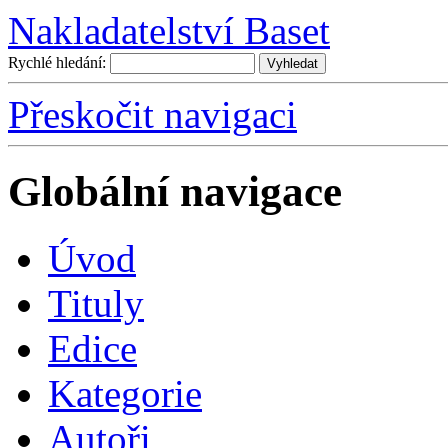
Nakladatelství Baset
Rychlé hledání:
Přeskočit navigaci
Globální navigace
Úvo
d
T
ituly
E
dice
K
ategorie
A
utoři