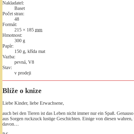
Nakladatel:
Baset
Počet stran:
48
Formát:
215 × 185
mm
Hmotnost:
300
g
Papír:
150 g, křída mat
Vazba:
pevná, V8
Stav:
v prodeji
Blíže o knize
Liebe Kinder, liebe Erwachsene,
auch bei den Tieren ist das Leben nicht immer nur ein Spaß. Genaus
aus Sorgen ruckzuck lustige Geschichten. Einige von diesen wahren,
davon…