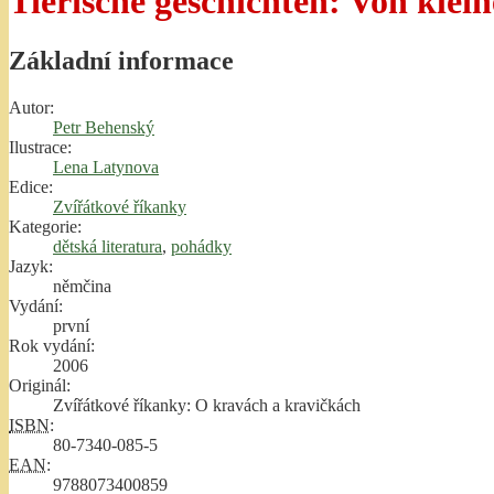
Tierische geschichten: Von kle
Základní informace
Autor:
Petr Behenský
Ilustrace:
Lena Latynova
Edice:
Zvířátkové říkanky
Kategorie:
dětská literatura
,
pohádky
Jazyk:
němčina
Vydání:
první
Rok vydání:
2006
Originál:
Zvířátkové říkanky: O kravách a kravičkách
ISBN
:
80-7340-085-5
EAN
:
9788073400859