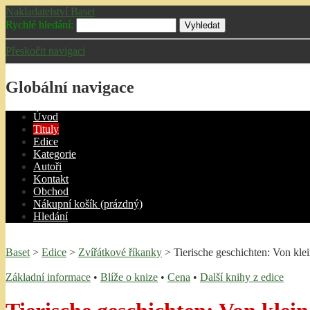
Nakladatelství Baset
Rychlé hledání:
Přeskočit navigaci
Globální navigace
Úvo
d
T
ituly
E
dice
K
ategorie
A
utoři
Kontakt
O
bchod
N
ákupní košík
(prázdný)
H
ledání
Baset
>
Edice
>
Zvířátkové říkanky
> Tierische geschichten: Von kl
Základní informace
•
Blíže o knize
•
Cena
•
Další knihy z edice