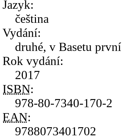
Jazyk:
čeština
Vydání:
druhé, v Basetu první
Rok vydání:
2017
ISBN
:
978-80-7340-170-2
EAN
:
9788073401702