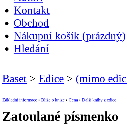
Kontakt
O
bchod
N
ákupní košík
(prázdný)
H
ledání
Baset
>
Edice
>
(mimo edic
Základní informace
•
Blíže o knize
•
Cena
•
Další knihy z edice
Zatoulané písmenko