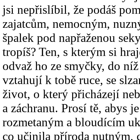
jsi nepřislíbil, že podáš p
zajatcům, nemocným, nuzným
špalek pod napřaženou seky
tropíš? Ten, s kterým si hra
odvaž ho ze smyčky, do níž 
vztahují k tobě ruce, se slz
život, o který přicházejí neb
a záchranu. Prosí tě, abys j
rozmetaným a bloudícím uká
co učinila příroda nutným,