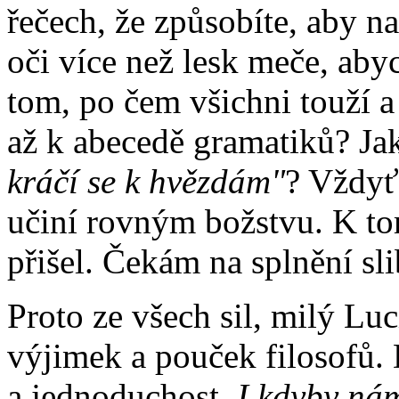
řečech, že způsobíte, aby na
oči více než lesk meče, abyc
tom, po čem všichni touží a 
až k abecedě gramatiků? Ja
kráčí se k hvězdám"
? Vždyť 
učiní rovným božstvu. K t
přišel. Čekám na splnění sli
Proto ze všech sil, milý Luc
výjimek a pouček filosofů. 
a jednoduchost.
I kdyby nám