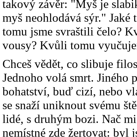
takový závěr: "Myš je slabi
myš neohlodává sýr." Jaké t
tomu jsme svraštili čelo? Kv
vousy? Kvůli tomu vyučuje
Chceš vědět, co slibuje fil
Jednoho volá smrt. Jiného 
bohatství, buď cizí, nebo vla
se snaží uniknout svému ště
lidé, s druhým bozi. Nač mi
nemístné zde žertovat: byl