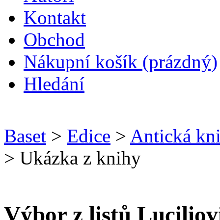
Kontakt
O
bchod
N
ákupní košík
(prázdný)
H
ledání
Baset
>
Edice
>
Antická kn
> Ukázka z knihy
Výbor z listů Luciliov