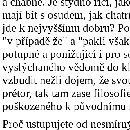
a chabne. Je stydno říci, ja
mají bít s osudem, jak chat
jde k nejvyššímu dobru? P
"v případě že" a "pakli vša
potupné a ponižující i pro 
vyslýchaného vědomě do kl
vzbudit nežli dojem, že svou
prétor, tak tam zase filosof
poškozeného k původnímu 
Proč ustupujete od nesmírný