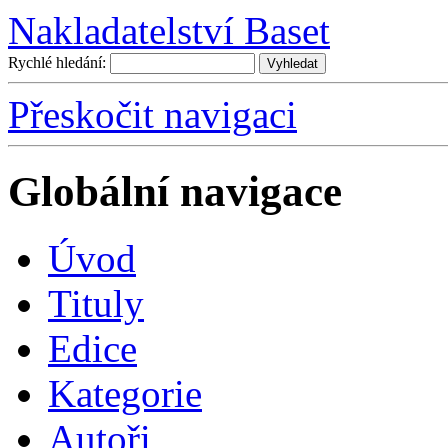
Nakladatelství Baset
Rychlé hledání:
Přeskočit navigaci
Globální navigace
Úvo
d
T
ituly
E
dice
K
ategorie
A
utoři