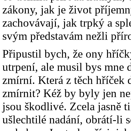
zákony, jak je život příjemn
zachovávají, jak trpký a sple
svým představám nežli přír
Připustil bych, že ony hříč
utrpení, ale musil bys mne d
zmírní. Která z těch hříček
zmírnit? Kéž by byly jen ne
jsou škodlivé. Zcela jasně ti
ušlechtilé nadání, obrátí-l