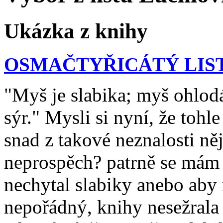
Ukázka z knihy
OSMAČTYŘICÁTÝ LIS
"Myš je slabika; myš ohlodá
sýr." Mysli si nyní, že tohl
snad z takové neznalosti n
neprospěch? patrně se mám 
nechytal slabiky anebo aby 
nepořádný, knihy nesežrala 