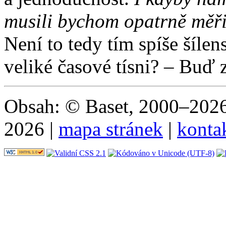
musili bychom opatrně měřit
Není to tedy tím spíše šílen
veliké časové tísni? – Buď 
Obsah: © Baset, 2000–2026 
2026 |
mapa stránek
|
konta