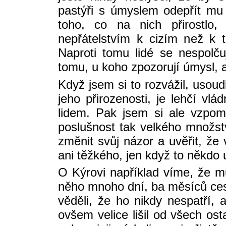
pastýři s úmyslem odepřít mu
toho, co na nich přirostlo
nepřátelstvím k cizím než k t
Naproti tomu lidé se nespolčuj
tomu, u koho zpozorují úmysl, a
Když jsem si to rozvážil, usoud
jeho přirozenosti, je lehčí v
lidem. Pak jsem si ale vzpom
poslušnost tak velkého množstv
změnit svůj názor a uvěřit, že
ani těžkého, jen když to někdo 
O Kýrovi například víme, že mu
něho mnoho dní, ba měsíců cesty
věděli, že ho nikdy nespatří, 
ovšem velice lišil od všech osta