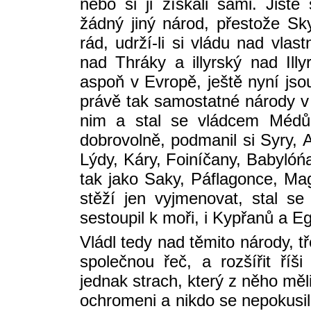
nebo si ji získali sami. Jist
žádný jiný národ, přestože Sk
rád, udrží-li si vládu nad vlas
nad Thráky a illyrský nad Illy
aspoň v Evropě, ještě nyní jso
právě tak samostatné národy v 
nim a stal se vládcem Médů 
dobrovolně, podmanil si Syry, 
Lýdy, Káry, Foiníčany, Babylóńa
tak jako Saky, Páflagonce, Mag
stěží jen vyjmenovat, stal s
sestoupil k moři, i Kypřanů a E
Vládl tedy nad těmito národy, t
společnou řeč, a rozšířit ří
jednak strach, který z něho měli
ochromeni a nikdo se nepokusil