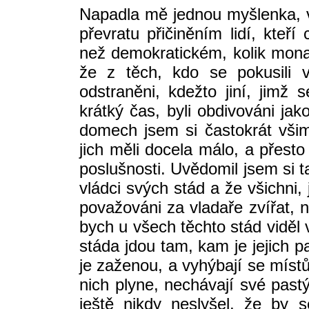
Napadla mě jednou myšlenka, v
převratu přičiněním lidí, kteří 
než demokratickém, kolik monar
že z těch, kdo se pokusili vl
odstraněni, kdežto jiní, jimž 
krátký čas, byli obdivováni jak
domech jsem si častokrát všiml,
jich měli docela málo, a přesto
poslušnosti. Uvědomil jsem si t
vládci svých stád a že všichni,
považováni za vladaře zvířat, n
bych u všech těchto stád viděl 
stáda jdou tam, kam je jejich 
je zaženou, a vyhýbají se místů
nich plyne, nechávají své pastý
ještě nikdy neslyšel, že by 