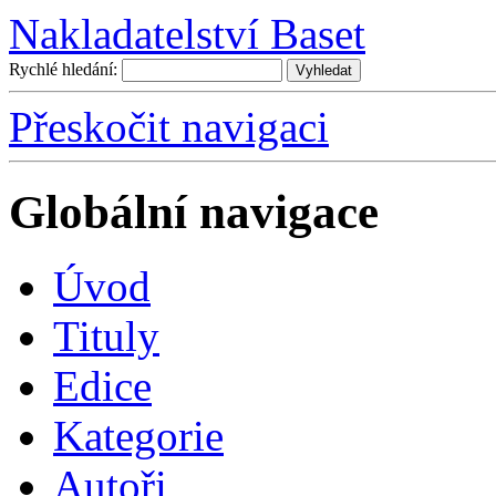
Nakladatelství Baset
Rychlé hledání:
Přeskočit navigaci
Globální navigace
Úvo
d
T
ituly
E
dice
K
ategorie
A
utoři