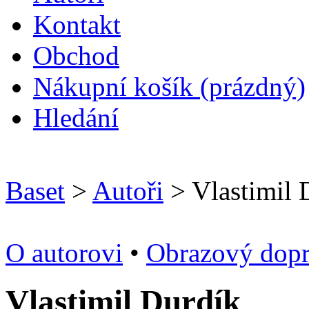
Kontakt
O
bchod
N
ákupní košík
(prázdný)
H
ledání
Baset
>
Autoři
> Vlastimil 
O autorovi
•
Obrazový dop
Vlastimil Durdík