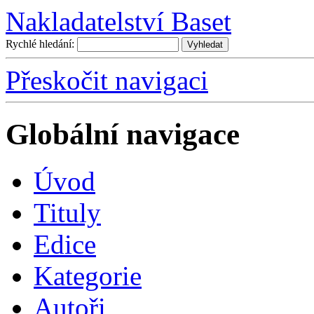
Nakladatelství Baset
Rychlé hledání:
Přeskočit navigaci
Globální navigace
Úvo
d
T
ituly
E
dice
K
ategorie
A
utoři