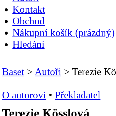
Kontakt
O
bchod
N
ákupní košík
(prázdný)
H
ledání
Baset
>
Autoři
> Terezie Kö
O autorovi
•
Překladatel
Terezie Kösslová