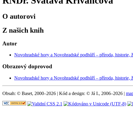
RNDr. Svatava Křivancová
O autorovi
Z našich knih
Autor
Novohradské hory a Novohradské podhůří – příroda, historie, ž
Obrazový doprovod
Novohradské hory a Novohradské podhůří – příroda, historie, ž
Obsah: © Baset, 2000–2026 | Kód a design: © Já I., 2006–2026 |
map