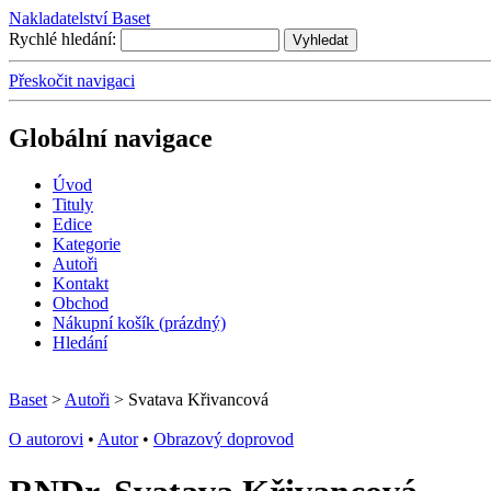
Nakladatelství Baset
Rychlé hledání:
Přeskočit navigaci
Globální navigace
Úvo
d
T
ituly
E
dice
K
ategorie
A
utoři
Kontakt
O
bchod
N
ákupní košík
(prázdný)
H
ledání
Baset
>
Autoři
> Svatava Křivancová
O autorovi
•
Autor
•
Obrazový doprovod