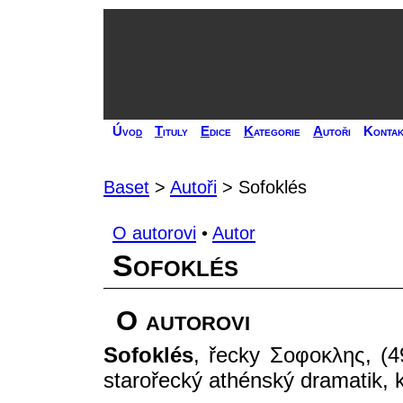
Úvo
d
T
ituly
E
dice
K
ategorie
A
utoři
Kontak
Baset
>
Autoři
> Sofoklés
O autorovi
•
Autor
Sofoklés
O autorovi
Sofoklés
, řecky Σοφοκλης, (49
starořecký athénský dramatik, kn