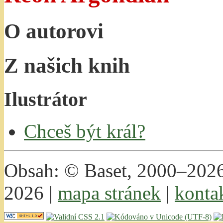
O autorovi
Z našich knih
Ilustrátor
Chceš být král?
Obsah: © Baset, 2000–2026 
2026 |
mapa stránek
|
konta