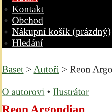
Kontakt
O
bchod
N
ákupní košík
(prázdný)
H
ledání
Baset
>
Autoři
> Reon Argo
O autorovi
•
Ilustrátor
Reon Argondian