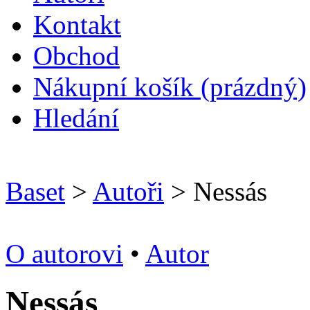
Kontakt
O
bchod
N
ákupní košík
(prázdný)
H
ledání
Baset
>
Autoři
> Nessás
O autorovi
•
Autor
Nessás