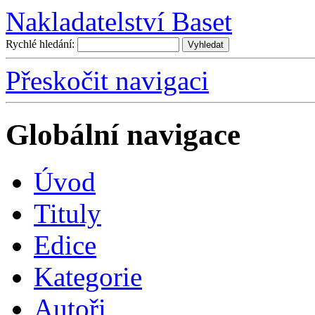
Nakladatelství Baset
Rychlé hledání:
Přeskočit navigaci
Globální navigace
Úvo
d
T
ituly
E
dice
K
ategorie
A
utoři