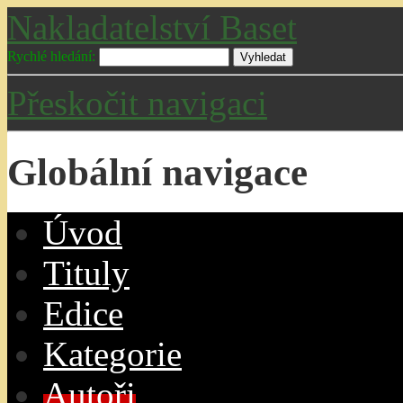
Nakladatelství Baset
Rychlé hledání:
Přeskočit navigaci
Globální navigace
Úvo
d
T
ituly
E
dice
K
ategorie
A
utoři