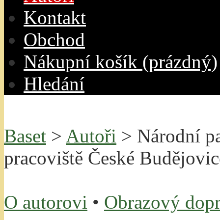
Kontakt
O
bchod
N
ákupní košík
(prázdný)
H
ledání
Baset
>
Autoři
> Národní p
pracoviště České Budějovic
O autorovi
•
Obrazový dop