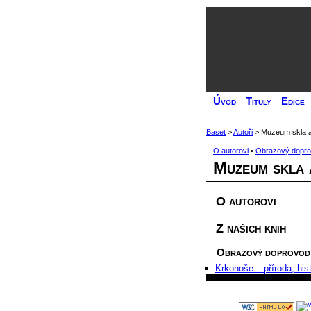
Úvo
d
T
ituly
E
dice
Baset
>
Autoři
> Muzeum skla a 
O autorovi
•
Obrazový dopr
Muzeum skla a
O autorovi
Z našich knih
Obrazový doprovod
Krkonoše – příroda, hist