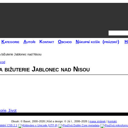
K
ategorie
A
utoři
Kontakt
O
bchod
N
ákupní košík
(prázdný)
H
bižuterie Jablonec nad Nisou
ovod
 bižuterie Jablonec nad Nisou
orie, život
Obsah: © Baset, 2000–2026 | Kód a design: © Já I., 2006–2026 |
mapa stránek
|
kontakt