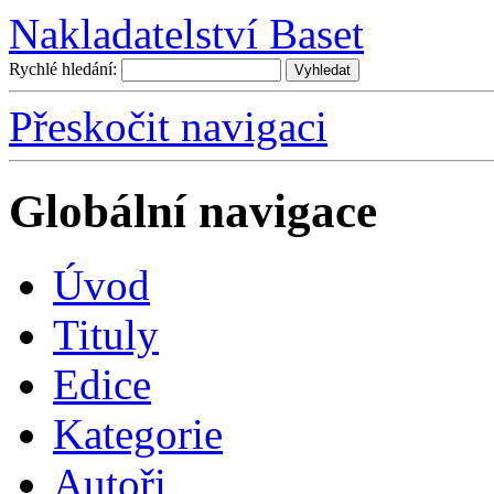
Nakladatelství Baset
Rychlé hledání:
Přeskočit navigaci
Globální navigace
Úvo
d
T
ituly
E
dice
K
ategorie
A
utoři