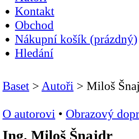
Kontakt
O
bchod
N
ákupní košík
(prázdný)
H
ledání
Baset
>
Autoři
> Miloš Šna
O autorovi
•
Obrazový dop
Ing. Miloš Šnajdr