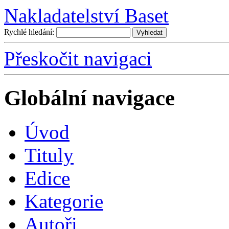
Nakladatelství Baset
Rychlé hledání:
Přeskočit navigaci
Globální navigace
Úvo
d
T
ituly
E
dice
K
ategorie
A
utoři