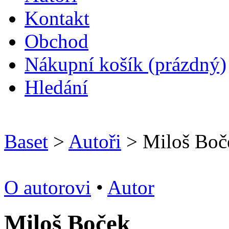
Kontakt
O
bchod
N
ákupní košík
(prázdný)
H
ledání
Baset
>
Autoři
> Miloš Boč
O autorovi
•
Autor
Miloš Boček