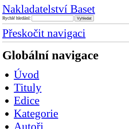
Nakladatelství Baset
Rychlé hledání:
Přeskočit navigaci
Globální navigace
Úvo
d
T
ituly
E
dice
K
ategorie
A
utoři