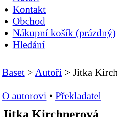
Kontakt
O
bchod
N
ákupní košík
(prázdný)
H
ledání
Baset
>
Autoři
> Jitka Kirc
O autorovi
•
Překladatel
Jitka Kirchnerová