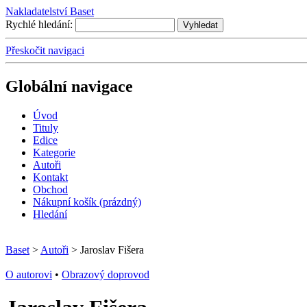
Nakladatelství Baset
Rychlé hledání:
Přeskočit navigaci
Globální navigace
Úvo
d
T
ituly
E
dice
K
ategorie
A
utoři
Kontakt
O
bchod
N
ákupní košík
(prázdný)
H
ledání
Baset
>
Autoři
> Jaroslav Fišera
O autorovi
•
Obrazový doprovod