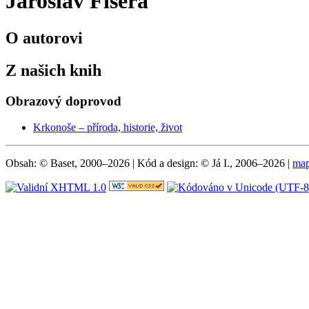
Jaroslav Fišera
O autorovi
Z našich knih
Obrazový doprovod
Krkonoše – příroda, historie, život
Obsah: © Baset, 2000–2026 | Kód a design: © Já I., 2006–2026 |
map