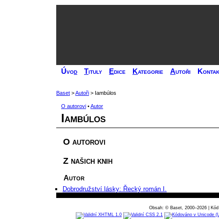
Úvo
d
T
ituly
E
dice
K
ategorie
A
utoři
Kontak
Baset
>
Autoři
> Iambúlos
O autorovi
•
Autor
Iambúlos
O autorovi
Z našich knih
Autor
Dobrodružství lásky: Řecký román I.
Obsah: © Baset, 2000–2026 | Kód 