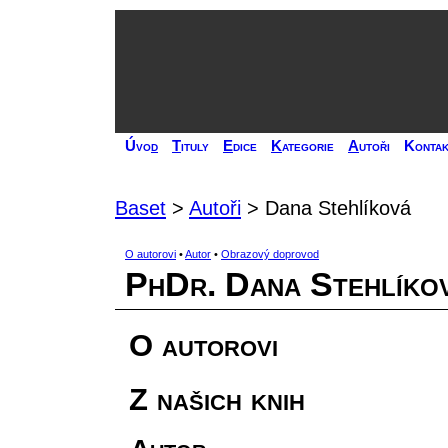
Úvo
d
T
ituly
E
dice
K
ategorie
A
utoři
Kontak
Baset
>
Autoři
> Dana Stehlíková
O autorovi
•
Autor
•
Obrazový doprovod
PhDr. Dana Stehlíko
O autorovi
Z našich knih