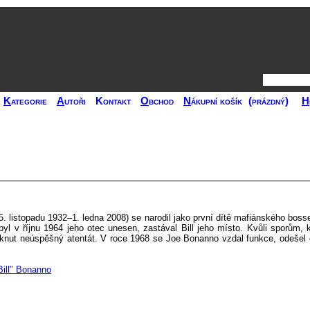
K
ategorie
A
utoři
Kontakt
O
bchod
N
ákupní košík
(prázdný)
H
(5. listopadu 1932–1. ledna 2008) se narodil jako první dítě mafiánského bo
l v říjnu 1964 jeho otec unesen, zastával Bill jeho místo. Kvůli sporům, k
knut neúspěšný atentát. V roce 1968 se Joe Bonanno vzdal funkce, odešel 
Bill" Bonanno