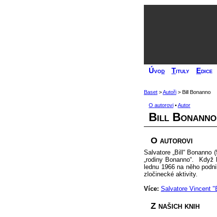
Úvo
d
T
ituly
E
dice
Baset
>
Autoři
> Bill Bonanno
O autorovi
•
Autor
Bill Bonanno
O autorovi
Salvatore „Bill“ Bonanno 
„rodiny Bonanno“. Když by
lednu 1966 na něho podni
zločinecké aktivity.
Více:
Salvatore Vincent "
Z našich knih