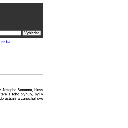
ledání
sse Josepha Bonanna, hlavy
teré z toho plynuly, byl v
do ústraní a zanechal své