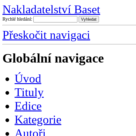
Nakladatelství Baset
Rychlé hledání:
Přeskočit navigaci
Globální navigace
Úvo
d
T
ituly
E
dice
K
ategorie
A
utoři