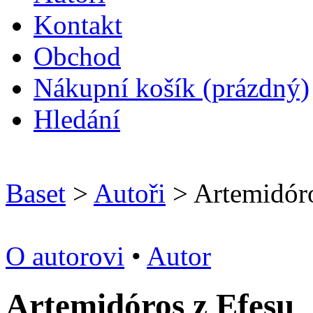
Kontakt
O
bchod
N
ákupní košík
(prázdný)
H
ledání
Baset
>
Autoři
> Artemidóro
O autorovi
•
Autor
Artemidóros z Efesu