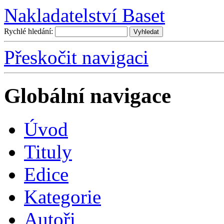
Nakladatelství Baset
Rychlé hledání:
Přeskočit navigaci
Globální navigace
Úvo
d
T
ituly
E
dice
K
ategorie
A
utoři