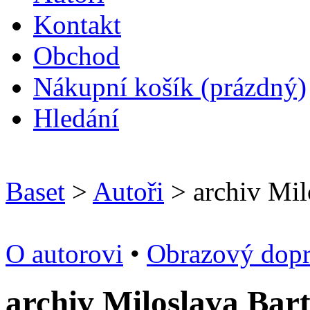
Kontakt
O
bchod
N
ákupní košík
(prázdný)
H
ledání
Baset
>
Autoři
> archiv Mil
O autorovi
•
Obrazový dop
archiv Miloslava Bar